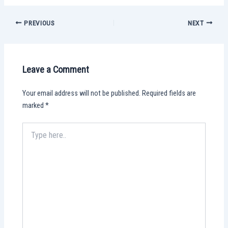
PREVIOUS
NEXT
Leave a Comment
Your email address will not be published.
Required fields are
marked
*
Type
here..