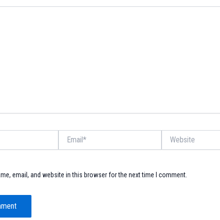
Email*
Website
e, email, and website in this browser for the next time I comment.