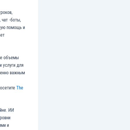
гроков,
 чат -боты,
ную помощь и
ает
ые объемы
и услуги для
зненно важным
посетите
The
йне. ИИ
ровни
ими и