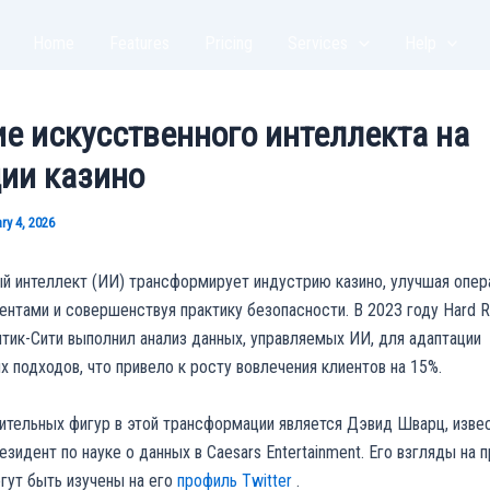
Home
Features
Pricing
Services
Help
е искусственного интеллекта на
ии казино
ry 4, 2026
й интеллект (ИИ) трансформирует индустрию казино, улучшая опер
ентами и совершенствуя практику безопасности. В 2023 году Hard R
нтик-Сити выполнил анализ данных, управляемых ИИ, для адаптации
 подходов, что привело к росту вовлечения клиентов на 15%.
чительных фигур в этой трансформации является Дэвид Шварц, изве
резидент по науке о данных в Caesars Entertainment. Его взгляды на
огут быть изучены на его
профиль Twitter
.