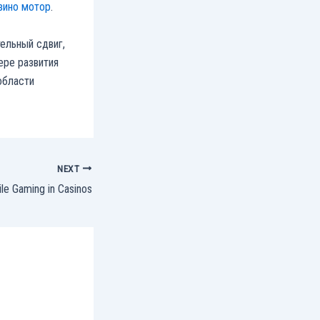
зино мотор
.
тельный сдвиг,
ере развития
области
NEXT
le Gaming in Casinos