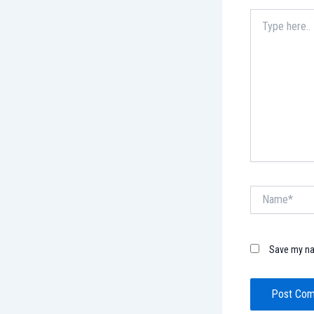
Type
here..
Name*
Save my nam