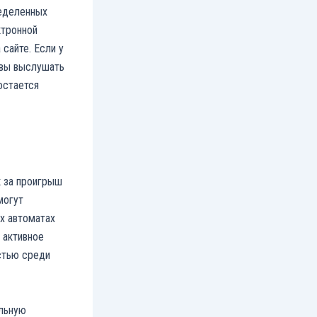
ределенных
ктронной
 сайте. Если у
овы выслушать
остается
к за проигрыш
могут
х автоматах
 активное
остью среди
ельную