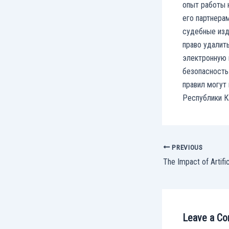
опыт работы 
его партнера
судебные изд
право удалит
электронную 
безопасность
правил могут
Республики К
PREVIOUS
Leave a C