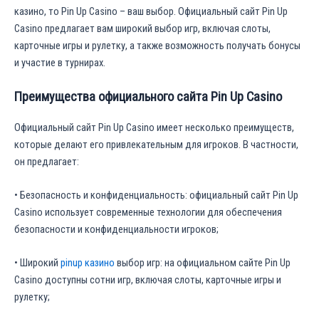
казино, то Pin Up Casino – ваш выбор. Официальный сайт Pin Up
Casino предлагает вам широкий выбор игр, включая слоты,
карточные игры и рулетку, а также возможность получать бонусы
и участие в турнирах.
Преимущества официального сайта Pin Up Casino
Официальный сайт Pin Up Casino имеет несколько преимуществ,
которые делают его привлекательным для игроков. В частности,
он предлагает:
• Безопасность и конфиденциальность: официальный сайт Pin Up
Casino использует современные технологии для обеспечения
безопасности и конфиденциальности игроков;
• Широкий
pinup казино
выбор игр: на официальном сайте Pin Up
Casino доступны сотни игр, включая слоты, карточные игры и
рулетку;