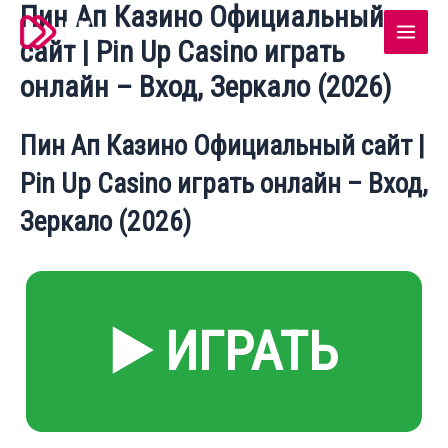
Пин Ап Казино Официальный
Skip
Main
to
сайт | Pin Up Casino играть
Menu
content
онлайн – Вход, Зеркало (2026)
Пин Ап Казино Официальный сайт |
Pin Up Casino играть онлайн – Вход,
Зеркало (2026)
▶️ ИГРАТЬ