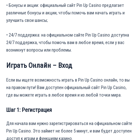
• Бонусы и акции: официальный сайт Pin Up Casino предлагает
различные бонусы и акции, чтобы помочь вам начать играть и
улучшить свои шансы;
• 24/7 поддержка: на официальном сайте Pin Up Casino доступна
24/7 поддержка, чтобы помочь вам в любое время, если у вас
возникнут вопросы или проблемы.
Играть Онлайн – Вход
Если вы ищете возможность играть в Pin Up Casino онлайн, то вы
на правом пути! Вам доступен официальный сайт Pin Up Casino,
где вы можете играть в любое время и из любой точки мира.
Шаг 1: Регистрация
Для начала вам нужно зарегистрироваться на официальном сайте
Pin Up Casino. Это займет не более 5 минут, и вам будет доступен
доступ к играм и функциям казино.