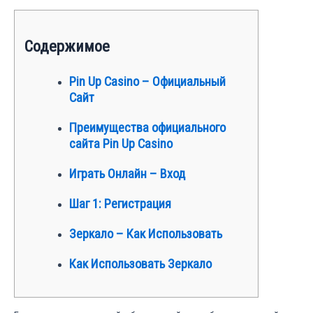
Содержимое
Pin Up Casino – Официальный
Сайт
Преимущества официального
сайта Pin Up Casino
Играть Онлайн – Вход
Шаг 1: Регистрация
Зеркало – Как Использовать
Как Использовать Зеркало