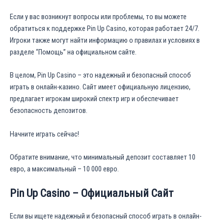
Если у вас возникнут вопросы или проблемы, то вы можете
обратиться к поддержке Pin Up Casino, которая работает 24/7.
Игроки также могут найти информацию о правилах и условиях в
разделе “Помощь” на официальном сайте.
В целом, Pin Up Casino – это надежный и безопасный способ
играть в онлайн-казино. Сайт имеет официальную лицензию,
предлагает игрокам широкий спектр игр и обеспечивает
безопасность депозитов.
Начните играть сейчас!
Обратите внимание, что минимальный депозит составляет 10
евро, а максимальный – 10 000 евро.
Pin Up Casino – Официальный Сайт
Если вы ищете надежный и безопасный способ играть в онлайн-