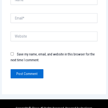
Email*
Website
Save my name, email, and website in this browser for the
next time I comment.