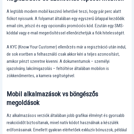
A legtöbb modern mobil kaszinó lehetővé teszi, hogy pár perc alatt
fiókot nyissunk. A folyamat általában egy egyszerű űrlappal kezdődik:
email cím, jelszó és egy opcionális promóciós kód. Ezután egy SMS-
kóddal vagy e-mail megerősítéssel ellenőrizhetjük a fiók hitelességét.
A KYC (Know Your Customer) ellenőrzés már a regisztráció után indul,
de sok esetben a felhasználó csak akkor kéri a teljes azonosítást,
amikor pénzt szeretne kivenni. A dokumentumok – személyi
igazolvány, lakcímigazolás – feltöltése általában mobilon is
zökkenőmentes, a kamera segítségével.
Mobil alkalmazások vs böngészős
megoldások
Az alkalmazásos verziók általában jobb grafikai élményt és gyorsabb
reakcióidőt biztosítanak, mivel natív kódot használnak a készülék
erőforrásainak. Emellett gyakran elérhetőek exkluzív bónuszok, például