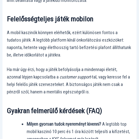
limit beállítása vagy a játékidő monitorozása.
Felelősségteljes játék mobilon
A mobil kaszinók könnyen elérhetők, ezért különösen fontos a
tudatos játék. A legtöbb platform kínál önkorlátozási eszközöket:
naponta, hetente vagy élethosszig tartó befizetési plafont állíthatunk
be, illetve időkorlátot a játékra.
Ha már úgy érzi, hogy a játék befolyásolja a mindennapi életét,
azonnal lépjen kapcsolatba a
customer support
-tal, vagy keresse fel a
helyi felelős játék szervezeteket. A biztonságos játék nem csak a
pénzről szól, hanem a mentális egészségről is.
Gyakran felmerülő kérdések (FAQ)
Milyen gyorsan tudok nyereményt kivenni?
A legtöbb top
mobil kaszinó 10 perc és 1 óra között teljesíti a kifizetést,