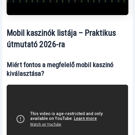
Mobil kaszinók listája – Praktikus
útmutató 2026-ra
Miért fontos a megfelelő mobil kaszinó
kiválasztása?