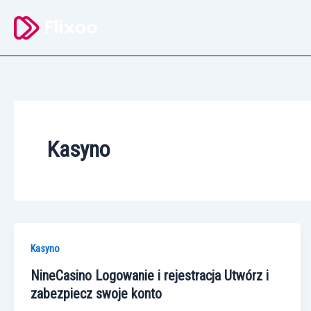
Skip
to
content
Kasyno
Kasyno
NineCasino Logowanie i rejestracja Utwórz i
zabezpiecz swoje konto