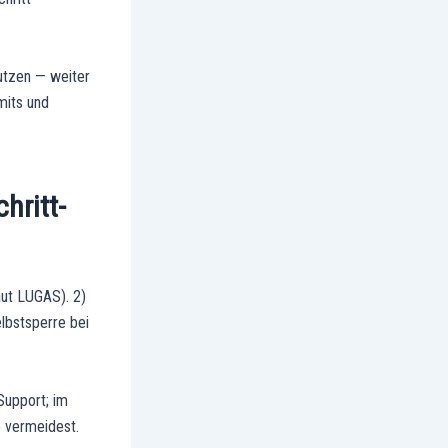
nutzen — weiter
mits und
hritt-
aut LUGAS). 2)
elbstsperre bei
 Support; im
e vermeidest.