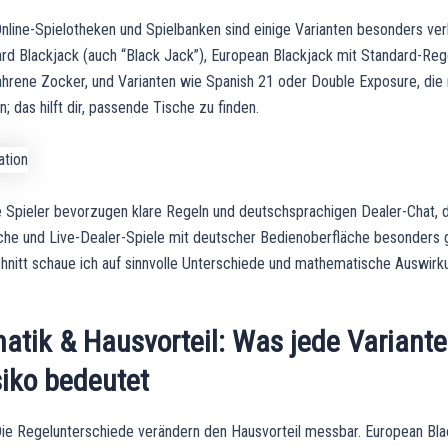
nline-Spielotheken und Spielbanken sind einige Varianten besonders verb
rd Blackjack (auch “Black Jack”), European Blackjack mit Standard-Reg
ahrene Zocker, und Varianten wie Spanish 21 oder Double Exposure, die
; das hilft dir, passende Tische zu finden.
 Spieler bevorzugen klare Regeln und deutschsprachigen Dealer-Chat, d
che und Live-Dealer-Spiele mit deutscher Bedienoberfläche besonders g
hnitt schaue ich auf sinnvolle Unterschiede und mathematische Auswirk
tik & Hausvorteil: Was jede Variante
siko bedeutet
Die Regelunterschiede verändern den Hausvorteil messbar. European Bla