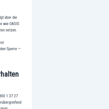
lgt über die
te wie OASIS
zen setzen.
vor
enden Sperre —
rhalten
0800 1 37 27
erübergreifend
chritt