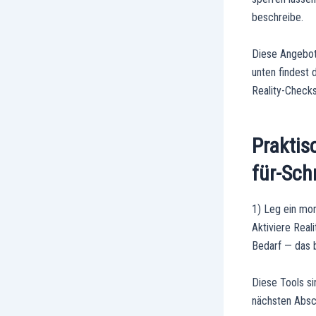
beschreibe.
Diese Angebote
unten findest 
Reality-Checks
Praktis
für-Schr
1) Leg ein mon
Aktiviere Real
Bedarf — das b
Diese Tools si
nächsten Absch