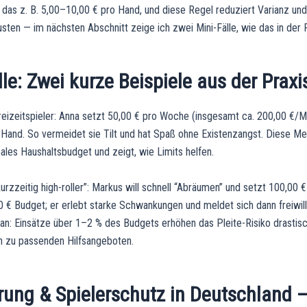
 das z. B. 5,00–10,00 € pro Hand, und diese Regel reduziert Varianz und
usten — im nächsten Abschnitt zeige ich zwei Mini-Fälle, wie das in der P
lle: Zwei kurze Beispiele aus der Praxi
reizeitspieler: Anna setzt 50,00 € pro Woche (insgesamt ca. 200,00 €/M
 Hand. So vermeidet sie Tilt und hat Spaß ohne Existenzangst. Diese M
males Haushaltsbudget und zeigt, wie Limits helfen.
kurzzeitig high-roller”: Markus will schnell “Abräumen” und setzt 100,00 
 € Budget; er erlebt starke Schwankungen und meldet sich dann freiwill
an: Einsätze über 1–2 % des Budgets erhöhen das Pleite-Risiko drastisc
 zu passenden Hilfsangeboten.
rung & Spielerschutz in Deutschland 