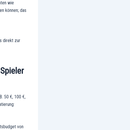
nten wie
en können; das
s direkt zur
Spieler
B. 50 €, 100 €,
tierung:
atsbudget von