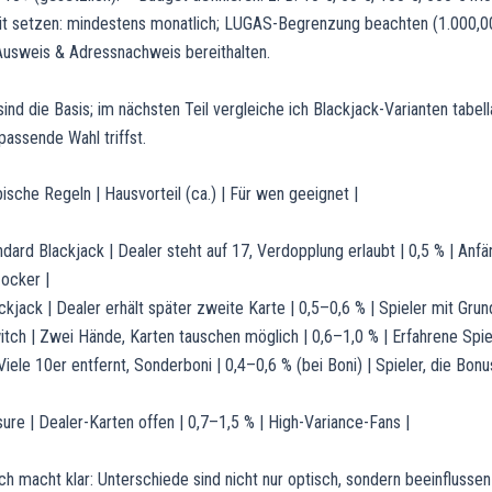
mit setzen: mindestens monatlich; LUGAS-Begrenzung beachten (1.000,0
 Ausweis & Adressnachweis bereithalten.
ind die Basis; im nächsten Teil vergleiche ich Blackjack-Varianten tabell
passende Wahl triffst.
pische Regeln | Hausvorteil (ca.) | Für wen geeignet |
andard Blackjack | Dealer steht auf 17, Verdopplung erlaubt | 0,5 % | Anf
ocker |
ckjack | Dealer erhält später zweite Karte | 0,5–0,6 % | Spieler mit Grun
itch | Zwei Hände, Karten tauschen möglich | 0,6–1,0 % | Erfahrene Spiel
 Viele 10er entfernt, Sonderboni | 0,4–0,6 % (bei Boni) | Spieler, die Bo
ure | Dealer-Karten offen | 0,7–1,5 % | High-Variance-Fans |
ch macht klar: Unterschiede sind nicht nur optisch, sondern beeinflussen 