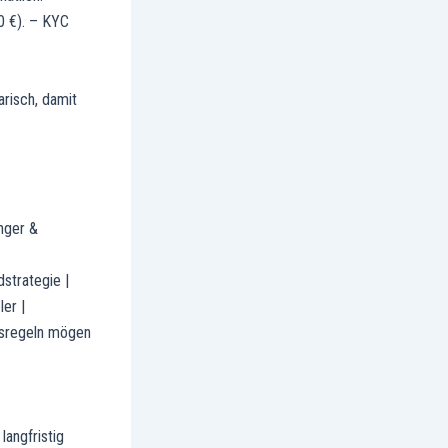
0 €). – KYC
arisch, damit
änger &
dstrategie |
er |
nusregeln mögen
langfristig